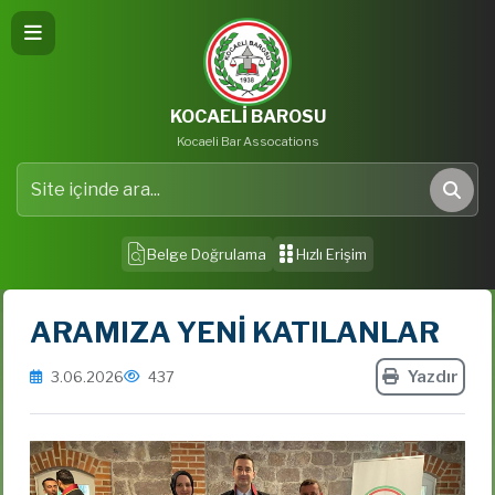
KOCAELİ BAROSU
Kocaeli Bar Assocations
Site içinde ara
Ara
Belge Doğrulama
Hızlı Erişim
ARAMIZA YENİ KATILANLAR
Yazdır
3.06.2026
437