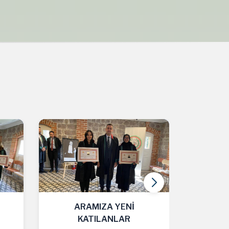
ARAMIZA YENİ
A
KATILANLAR
K