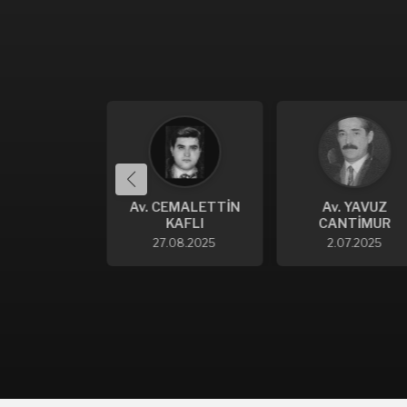
 CEMALETTİN
Av. YAVUZ
Av. İSMET YAN
KAFLI
CANTİMUR
12.03.2025
27.08.2025
2.07.2025