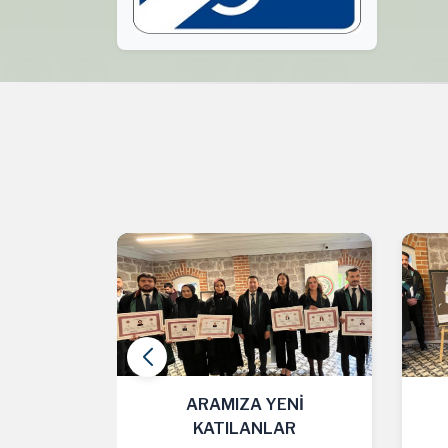
Nİ
ARAMIZA YENİ
AR
KATILANLAR