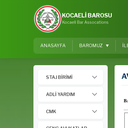
KOCAELİ BAROSU
Kocaeli Bar Assocations
ANASAYFA
BAROMUZ
İL
A
STAJ BİRİMİ
ADLİ YARDIM
CMK