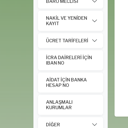
BARO MECLİSİ
NAKİL VE YENİDEN
KAYIT
ÜCRET TARİFELERİ
İCRA DAİRELERİ İÇİN
IBAN NO
AİDAT İÇİN BANKA
HESAP NO
ANLAŞMALI
KURUMLAR
DİĞER