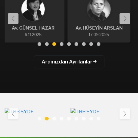
AZAR
Av. HÜSEYİN ARSLAN
Av. CEMALETTİN KA
17.09.2025
27.08.2025
Aramızdan Ayrılanlar