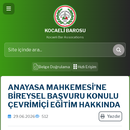
KOCAELİ BAROSU
Kocaeli Bar Assocations
Site içinde ara
Ara
Belge Doğrulama
Hızlı Erişim
ANAYASA MAHKEMESİ’NE
BİREYSEL BAŞVURU KONULU
ÇEVRİMİÇİ EĞİTİM HAKKINDA
Yazdır
29.06.2026
512